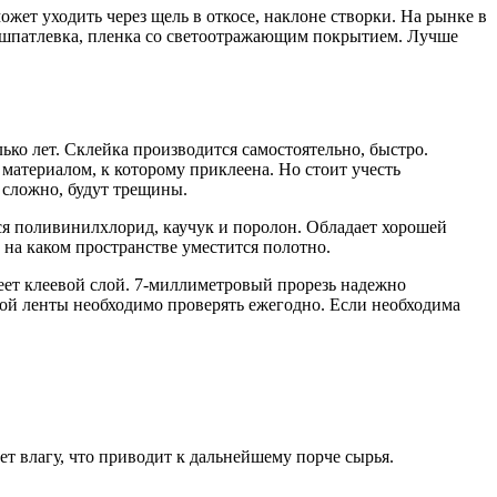
жет уходить через щель в откосе, наклоне створки. На рынке в
 шпатлевка, пленка со светоотражающим покрытием. Лучше
ько лет. Склейка производится самостоятельно, быстро.
 материалом, к которому приклеена. Но стоит учесть
т сложно, будут трещины.
тся поливинилхлорид, каучук и поролон. Обладает хорошей
 на каком пространстве уместится полотно.
меет клеевой слой. 7-миллиметровый прорезь надежно
кой ленты необходимо проверять ежегодно. Если необходима
ает влагу, что приводит к дальнейшему порче сырья.