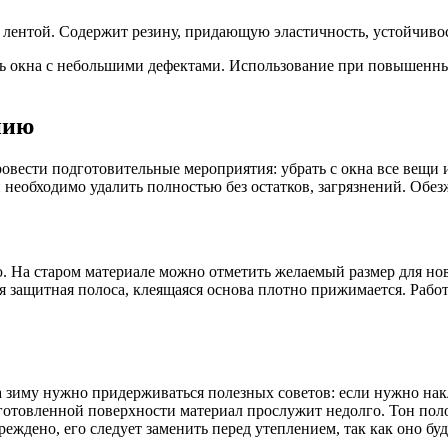
лентой. Содержит резину, придающую эластичность, устойчивос
ь окна с небольшими дефектами. Использование при повышенных
нию
овести подготовительные мероприятия: убрать с окна все вещи 
 необходимо удалить полностью без остатков, загрязнений. Обе
ю. На старом материале можно отметить желаемый размер для но
ся защитная полоса, клеящаяся основа плотно прижимается. Рабо
на зиму нужно придерживаться полезных советов: если нужно нак
дготовленной поверхности материал прослужит недолго. Тон пол
вреждено, его следует заменить перед утеплением, так как оно бу