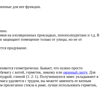
аченные для нее функции.
енно.
номия на изоляционных прокладках, пенополиуритане и т.д. В
ни защищают помещение только от улицы, но не от
ется продувание.
еняются геометрически. Бывает, что нужно просто
 бумагу с ватой, герметик, замазку или
оконный скотч
. Для
 пудрой, глиной (1: 2: 1). Получившуюся замес укладывают в
мага удаляется с трудом, вы можете заменить ее ватным
м прилегании стекла к раме, лучше использовать герметик,