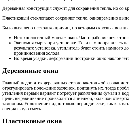
Деревянная конструкция служит для сохранения тепла, но со 
Пластиковый стеклопакет сохраняет тепло, одновременно выпо
Было выявлено несколько причин, по которым сквозняк возника
Нетехнологичный монтаж окон. Часто рабочие нечестно от
Экономия сырья при установке. Если вам понравилась цен
результате установка, утеплитель будет стоить намного
проникновения холода.
Во время усадки, деформации постройки окно наклоняется
Деревянные окна
Главный недостаток деревянных стеклопакетов - образование 
отрегулировать положение заслонок, подтянуть их, тогда пробле
утепления первый вариант потребует размягчения бумаги в воде
щели, выравнивание производится линейкой, большой отверткой
тампоном. Уплотнение видно только периодически, так как вата
специальную смесь.
Пластиковые окна