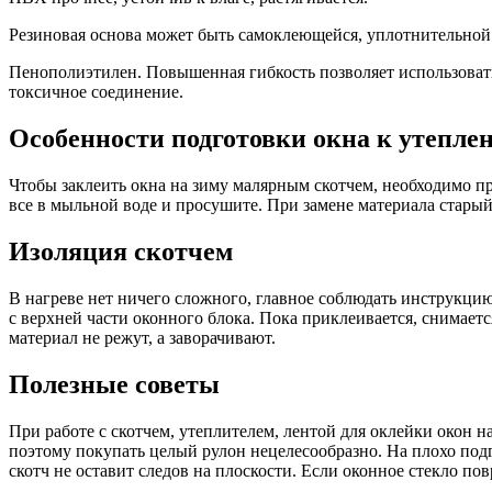
Резиновая основа может быть самоклеющейся, уплотнительной 
Пенополиэтилен. Повышенная гибкость позволяет использоват
токсичное соединение.
Особенности подготовки окна к утепле
Чтобы заклеить окна на зиму малярным скотчем, необходимо пр
все в мыльной воде и просушите. При замене материала старый
Изоляция скотчем
В нагреве нет ничего сложного, главное соблюдать инструкци
с верхней части оконного блока. Пока приклеивается, снимает
материал не режут, а заворачивают.
Полезные советы
При работе с скотчем, утеплителем, лентой для оклейки окон 
поэтому покупать целый рулон нецелесообразно. На плохо по
скотч не оставит следов на плоскости. Если оконное стекло по