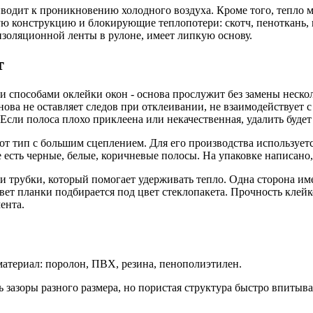
одит к проникновению холодного воздуха. Кроме того, тепло мо
ю конструкцию и блокирующие теплопотери: скотч, пеноткань,
 изоляционной ленты в рулоне, имеет липкую основу.
т
 способами оклейки окон - основа прослужит без замены нескол
ова не оставляет следов при отклеивании, не взаимодействует с
 Если полоса плохо приклеена или некачественная, удалить буде
тот тип с большим сцеплением. Для его производства используе
 есть черные, белые, коричневые полосы. На упаковке написано,
ри трубки, который помогает удерживать тепло. Одна сторона и
ет планки подбирается под цвет стеклопакета. Прочность клей
ента.
материал: поролон, ПВХ, резина, пенополиэтилен.
ть зазоры разного размера, но пористая структура быстро впитыв