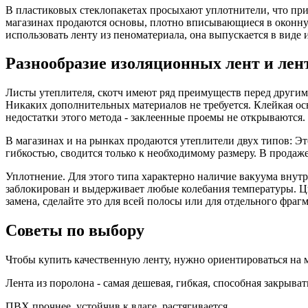
В пластиковых стеклопакетах просыхают уплотнители, что прив
магазинах продаются основы, плотно вписывающиеся в оконну
использовать ленту из пеноматериала, она выпускается в виде
Разнообразие изоляционных лент и лен
Листы утеплителя, скотч имеют ряд преимуществ перед другими
Никаких дополнительных материалов не требуется. Клейкая осн
недостатки этого метода - заклеенные проемы не открываются.
В магазинах и на рынках продаются утеплители двух типов: Э
гибкостью, сводится только к необходимому размеру. В продаже
Уплотнение. Для этого типа характерно наличие вакуума внут
заблокирован и выдерживает любые колебания температуры. Цв
замена, сделайте это для всей полосы или для отдельного фрагм
Советы по выбору
Чтобы купить качественную ленту, нужно ориентироваться на 
Лента из поролона - самая дешевая, гибкая, способная закрыва
ПВХ прочнее, устойчив к влаге, растягивается.