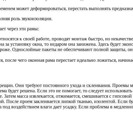
временем может деформироваться, перестать выполнять предназн
лняя роль звукоизоляции.
ет через эти рамы:
носятся к своей работе, проводят монтаж быстро, но некачеств
а за установку окна, то недаром она занижена. Здесь будет эко
 дороже. Однослойные пакеты не обеспечивают полной защиты, о
, после чего оконная рама перестает идеально ложиться, начина
трещин. Они требуют постоянного ухода и склеивания. Проемы м
ма будет решена. Если это не помогает, то следует использовать
. Затем масса извлекается, отжимается, смешивается с гипсовой
. После проем заклеивается липкой тканью, изолентой. Если бу
 под воздействием влаги дает усадку. Если проблема в медленно