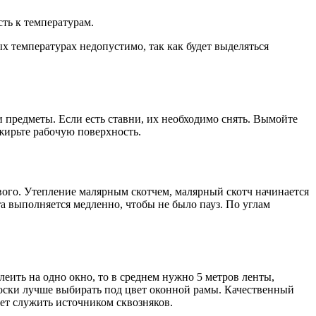
ть к температурам.
 температурах недопустимо, так как будет выделяться
и предметы. Если есть ставни, их необходимо снять. Вымойте
зжирьте рабочую поверхность.
вого. Утепление малярным скотчем, малярный скотч начинается
та выполняется медленно, чтобы не было пауз. По углам
леить на одно окно, то в среднем нужно 5 метров ленты,
оски лучше выбирать под цвет оконной рамы. Качественный
дет служить источником сквозняков.