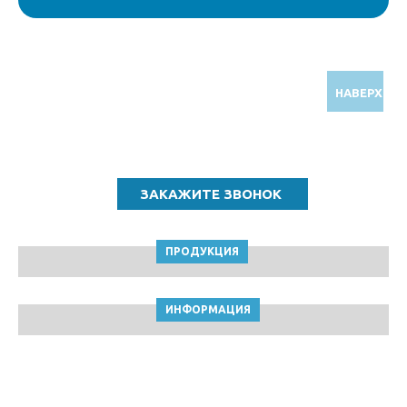
НАВЕРХ
Звоните по бесплатному номеру
8 (800) 5000 964
ПРОДУКЦИЯ
ИНФОРМАЦИЯ
ТПК Клейкие ленты © Оренбург, 2010-2026
Пользовательское соглашение