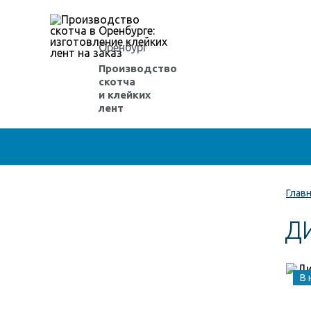
Оренбург
Производство
скотча
и клейких
лент
Глав
Д
В 