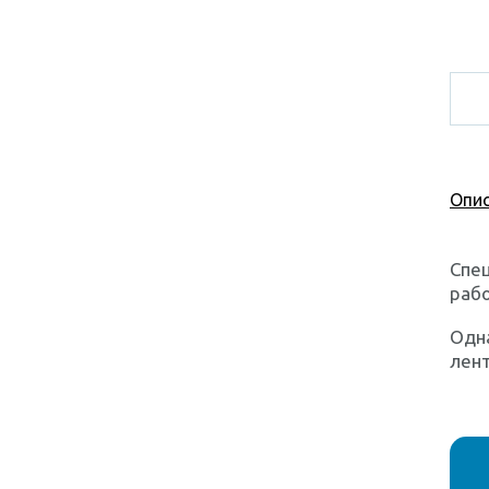
Опис
Спец
рабо
Одна
лент