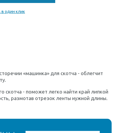
 в один клик
осторечии «машинка» для скотча - облегчит
ту.
го скотча - поможет легко найти край липкой
ость, размотав отрезок ленты нужной длины.