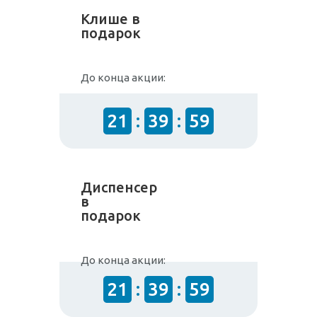
Клише в
подарок
До конца акции:
21
:
39
:
59
Диспенсер
в
подарок
До конца акции:
21
:
39
:
59